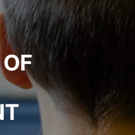
 OF
NT