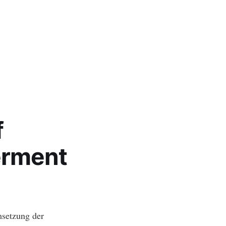
f
erment
msetzung der