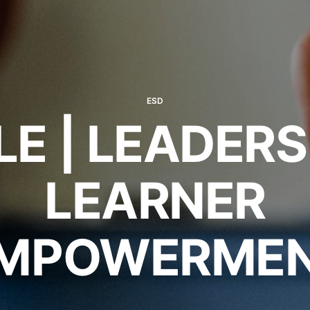
ESD
LE | LEADERS
LEARNER
MPOWERME