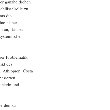
er ganzheitlichen
hlüsselrolle zu,
nts die
ine bisher
n an, dass es
systemischer
eser Problematik
nkt des
 Äthiopien, Costa
basierten
ickeln und
werden zu